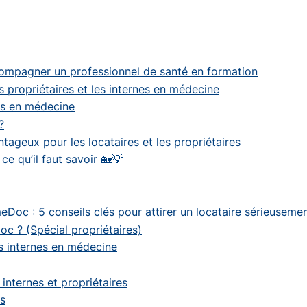
compagner un professionnel de santé en formation
s propriétaires et les internes en médecine
es en médecine
?
antageux pour les locataires et les propriétaires
e qu’il faut savoir 🏡💡
c : 5 conseils clés pour attirer un locataire sérieusemen
c ? (Spécial propriétaires)
es internes en médecine
r internes et propriétaires
ns