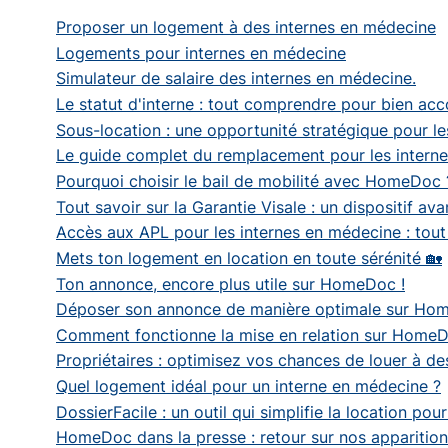
Proposer un logement à des internes en médecine
Logements pour internes en médecine
Simulateur de salaire des internes en médecine.
Le statut d'interne : tout comprendre pour bien ac
Sous-location : une opportunité stratégique pour le
Le guide complet du remplacement pour les intern
Pourquoi choisir le bail de mobilité avec HomeDoc 
Tout savoir sur la Garantie Visale : un dispositif av
Accès aux APL pour les internes en médecine : tout c
Mets ton logement en location en toute sérénité 🏡
Ton annonce, encore plus utile sur HomeDoc !
Déposer son annonce de manière optimale sur HomeDo
Comment fonctionne la mise en relation sur HomeDo
Propriétaires : optimisez vos chances de louer à d
Quel logement idéal pour un interne en médecine ?
DossierFacile : un outil qui simplifie la location pou
HomeDoc dans la presse : retour sur nos apparitio